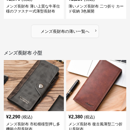
メンズ長財布 薄い上質な牛革仕
薄いメンズ長財布 二つ折り カー
様のファスナー式薄型長財布
ド収納 3色展開
›
メンズ長財布
の
薄い
一覧へ
メンズ長財布 小型
¥
2,290
¥
2,380
(税込)
(税込)
メンズ長財布 市松模様型押し多
メンズ長財布 復古風薄型二つ折
機能小型長財布
り長財布