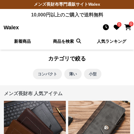
メンズ長財布
専門通販サイト
Walex
10,000
円以上のご購入で送料無料
0
0
Walex
新着商品
商品を検索
人気ランキング
カテゴリで絞る
コンパクト
薄い
小型
メンズ長財布 人気アイテム