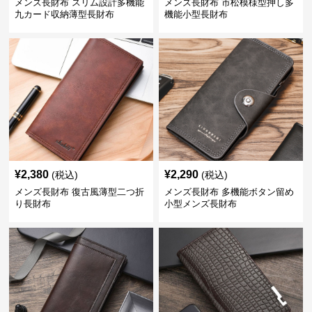
メンズ長財布 スリム設計多機能
メンズ長財布 市松模様型押し多
九カード収納薄型長財布
機能小型長財布
¥
2,380
¥
2,290
(税込)
(税込)
メンズ長財布 復古風薄型二つ折
メンズ長財布 多機能ボタン留め
り長財布
小型メンズ長財布