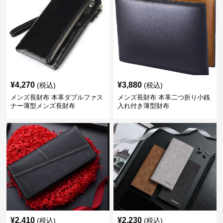
¥
4,270
¥
3,880
(税込)
(税込)
メンズ長財布 本革ダブルファス
メンズ長財布 本革二つ折り小銭
ナー薄型メンズ長財布
入れ付き薄型財布
¥
2,410
¥
2,230
(税込)
(税込)