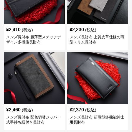
¥
2,410
¥
2,230
(税込)
(税込)
メンズ長財布 超薄型ステッチデ
メンズ長財布 上質皮革仕様の薄
ザイン多機能長財布
型スリム長財布
¥
2,460
¥
2,370
(税込)
(税込)
メンズ長財布 配色切替ジッパー
メンズ長財布 超薄型多機能紳士
式手持ち紐付き長財布
用長財布