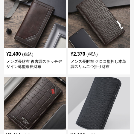
¥
2,400
¥
2,370
(税込)
(税込)
メンズ長財布 復古調ステッチデ
メンズ長財布 クロコ型押し本革
ザイン薄型縦長財布
調スリム二つ折り財布