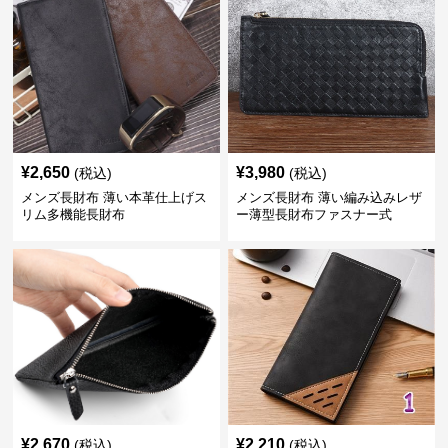
¥
2,650
¥
3,980
(税込)
(税込)
メンズ長財布 薄い本革仕上げス
メンズ長財布 薄い編み込みレザ
リム多機能長財布
ー薄型長財布ファスナー式
¥
2,670
¥
2,210
(税込)
(税込)