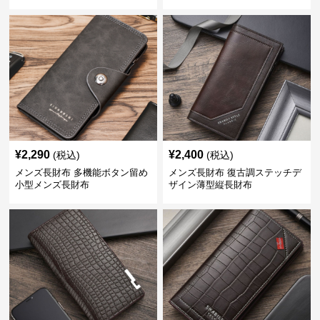
¥
2,290
¥
2,400
(税込)
(税込)
メンズ長財布 多機能ボタン留め
メンズ長財布 復古調ステッチデ
小型メンズ長財布
ザイン薄型縦長財布