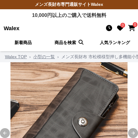
メンズ長財布
専門通販サイト
Walex
10,000
円以上のご購入で送料無料
0
0
Walex
新着商品
商品を検索
人気ランキング
Walex TOP
›
小型の一覧
›
メンズ長財布 市松模様型押し多機能小
Previous slide
Ne