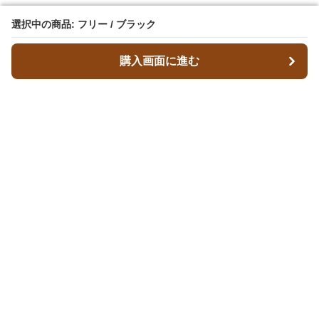
選択中の商品: フリー / ブラック
選択中の商品: フリー / ブラック
購入画面に進む
購入画面に進む
Walex
について
会社概要
利用規約