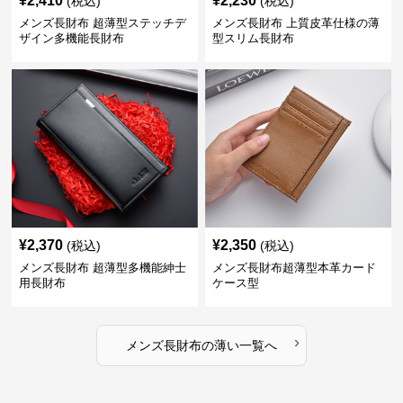
¥
2,410
¥
2,230
(税込)
(税込)
メンズ長財布 超薄型ステッチデ
メンズ長財布 上質皮革仕様の薄
ザイン多機能長財布
型スリム長財布
¥
2,370
¥
2,350
(税込)
(税込)
メンズ長財布 超薄型多機能紳士
メンズ長財布超薄型本革カード
用長財布
ケース型
›
メンズ長財布
の
薄い
一覧へ