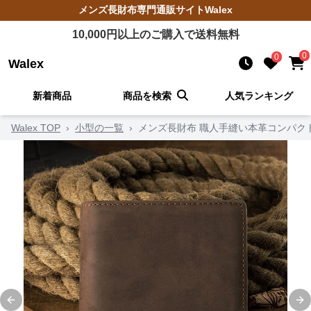
メンズ長財布
専門通販サイト
Walex
10,000
円以上のご購入で送料無料
0
0
Walex
新着商品
商品を検索
人気ランキング
Walex TOP
›
小型の一覧
›
メンズ長財布 職人手縫い本革コンパク
Previous slide
Ne