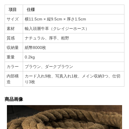
項目
仕様
サイズ
横11.5cm × 縦9.5cm × 厚さ1.5cm
素材
輸入頭層牛革（クレイジーホース）
質感
ナチュラル、厚手、粗野
収納量
紙幣8000枚
重量
0.2kg
カラー
ブラウン、ダークブラウン
内部構
カード入れ9枚、写真入れ1枚、メイン収納3つ、仕切
造
り3枚
商品画像