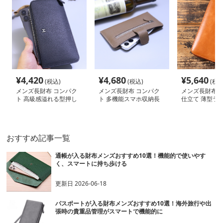
¥
4,420
¥
4,680
¥
5,640
(税込)
(税込)
(税込
メンズ長財布 コンパク
メンズ長財布 コンパク
メンズ長財布 
ト 高級感溢れる型押し
ト 多機能スマホ収納長
仕立て 薄型ラ
コンパクト財布
財布
布
おすすめ記事一覧
通帳が入る財布メンズおすすめ10選！機能的で使いやす
く、スマートに持ち歩ける
更新日
2026-06-18
パスポートが入る財布メンズおすすめ10選！海外旅行や出
張時の貴重品管理がスマートで機能的に