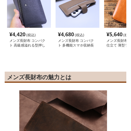
¥
4,420
¥
4,680
¥
5,640
(税込)
(税込)
(税込
メンズ長財布 コンパク
メンズ長財布 コンパク
メンズ長財布 
ト 高級感溢れる型押し
ト 多機能スマホ収納長
仕立て 薄型ラ
コンパクト財布
財布
布
メンズ長財布の魅力とは