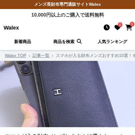
メンズ長財布
専門通販サイト
Walex
10,000
円以上のご購入で送料無料
0
0
Walex
新着商品
商品を検索
人気ランキング
Walex TOP
›
記事一覧
›
スマホが入る財布メンズおすすめ10選！