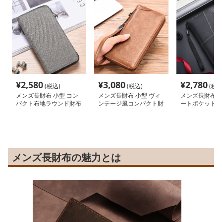
¥
2,580
¥
3,080
¥
2,780
(税込)
(税込)
(税込
メンズ長財布 小型 コン
メンズ長財布 小型 ヴィ
メンズ長財布 小
パクト布地ラウンド財布
ンテージ風コンパクト財
ートポケット 
布
ト財布
メンズ長財布の魅力とは