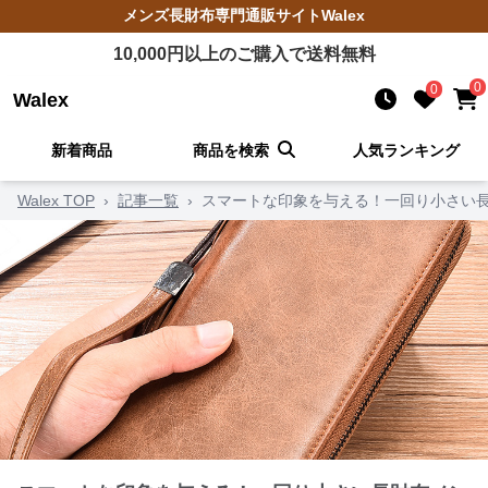
メンズ長財布
専門通販サイト
Walex
10,000
円以上のご購入で送料無料
0
0
Walex
新着商品
商品を検索
人気ランキング
Walex TOP
›
記事一覧
›
スマートな印象を与える！一回り小さい長