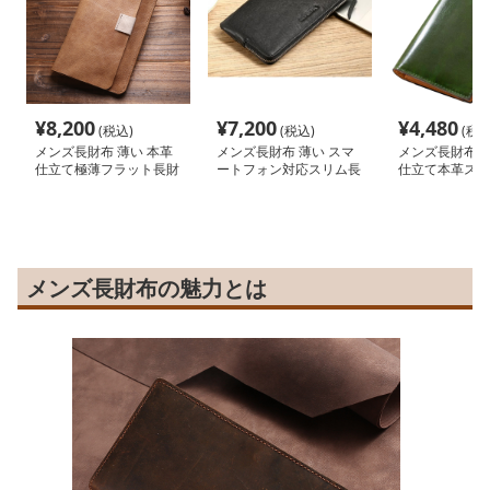
¥
8,200
¥
7,200
¥
4,480
(税込)
(税込)
(税込
メンズ長財布 薄い 本革
メンズ長財布 薄い スマ
メンズ長財布 薄
仕立て極薄フラット長財
ートフォン対応スリム長
仕立て本革スリ
布
財布
メンズ長財布の魅力とは