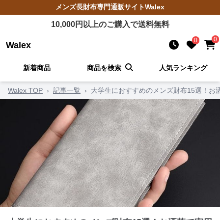
メンズ長財布
専門通販サイト
Walex
10,000
円以上のご購入で送料無料
0
0
Walex
新着商品
商品を検索
人気ランキング
Walex TOP
›
記事一覧
›
大学生におすすめのメンズ財布15選！お