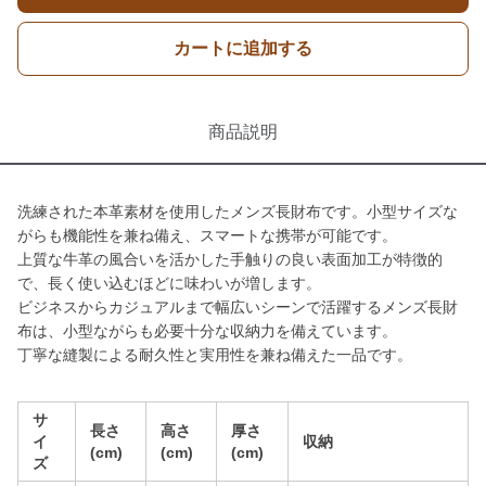
カートに追加する
商品説明
洗練された本革素材を使用したメンズ長財布です。小型サイズな
がらも機能性を兼ね備え、スマートな携帯が可能です。
上質な牛革の風合いを活かした手触りの良い表面加工が特徴的
で、長く使い込むほどに味わいが増します。
ビジネスからカジュアルまで幅広いシーンで活躍するメンズ長財
布は、小型ながらも必要十分な収納力を備えています。
丁寧な縫製による耐久性と実用性を兼ね備えた一品です。
サ
長さ
高さ
厚さ
イ
収納
(cm)
(cm)
(cm)
ズ