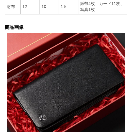
紙幣4枚、カード11枚、
財布
12
10
1.5
写真1枚
商品画像