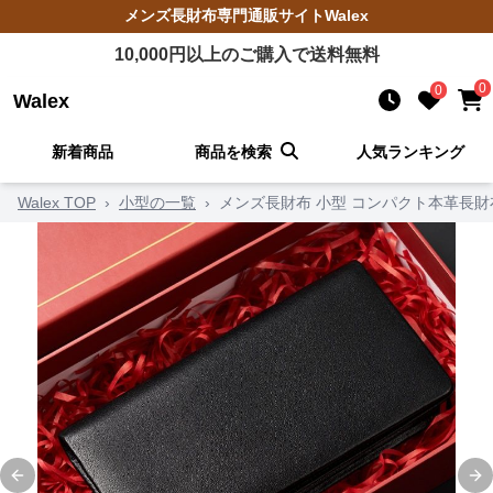
メンズ長財布
専門通販サイト
Walex
10,000
円以上のご購入で送料無料
0
0
Walex
新着商品
商品を検索
人気ランキング
Walex TOP
›
小型の一覧
›
メンズ長財布 小型 コンパクト本革長財
Previous slide
Ne