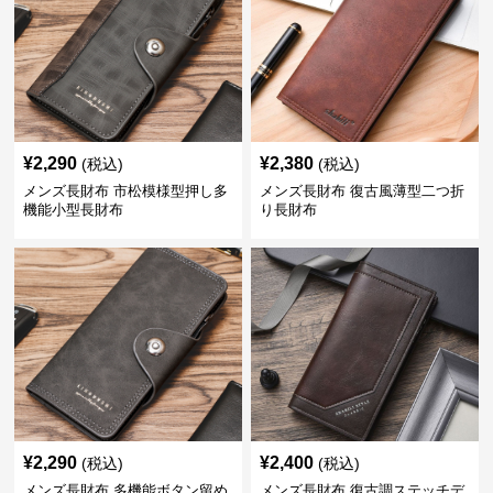
¥
2,290
¥
2,380
(税込)
(税込)
メンズ長財布 市松模様型押し多
メンズ長財布 復古風薄型二つ折
機能小型長財布
り長財布
¥
2,290
¥
2,400
(税込)
(税込)
メンズ長財布 多機能ボタン留め
メンズ長財布 復古調ステッチデ