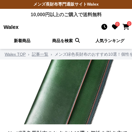
メンズ長財布
専門通販サイト
Walex
10,000
円以上のご購入で送料無料
0
0
Walex
新着商品
商品を検索
人気ランキング
Walex TOP
›
記事一覧
›
メンズ緑色長財布のおすすめ10選！個性