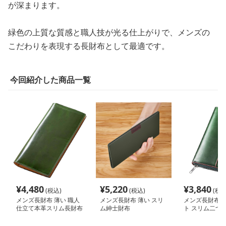
が深まります。
緑色の上質な質感と職人技が光る仕上がりで、メンズの
こだわりを表現する長財布として最適です。
今回紹介した商品一覧
¥
4,480
¥
5,220
¥
3,840
(税込)
(税込)
(税込
メンズ長財布 薄い 職人
メンズ長財布 薄い スリ
メンズ長財布 
仕立て本革スリム長財布
ム紳士財布
ト スリム二つ