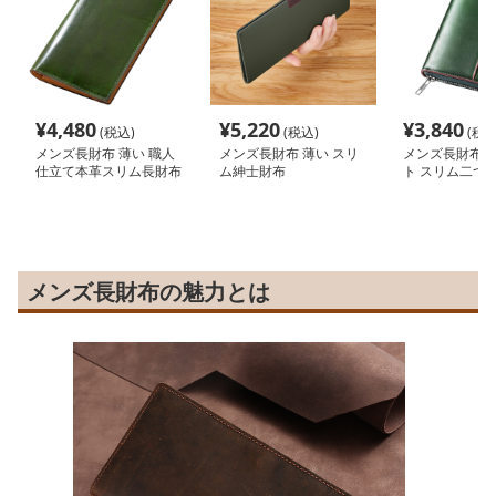
¥
4,480
¥
5,220
¥
3,840
(税込)
(税込)
(税込
メンズ長財布 薄い 職人
メンズ長財布 薄い スリ
メンズ長財布 
仕立て本革スリム長財布
ム紳士財布
ト スリム二つ
メンズ長財布の魅力とは