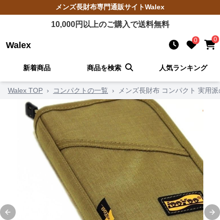
メンズ長財布
専門通販サイト
Walex
10,000
円以上のご購入で送料無料
0
0
Walex
新着商品
商品を検索
人気ランキング
Walex TOP
›
コンパクトの一覧
›
メンズ長財布 コンパクト 実用
Previous slide
Ne