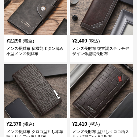
¥
2,290
¥
2,400
(税込)
(税込)
メンズ長財布 多機能ボタン留め
メンズ長財布 復古調ステッチデ
小型メンズ長財布
ザイン薄型縦長財布
¥
2,370
¥
2,410
(税込)
(税込)
メンズ長財布 クロコ型押し本革
メンズ長財布 型押しクロコ柄ス
調スリム二つ折り財布
リム縦型二つ折り財布