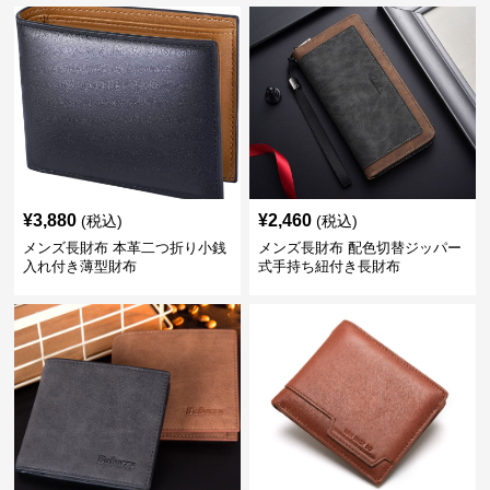
¥
3,880
¥
2,460
(税込)
(税込)
メンズ長財布 本革二つ折り小銭
メンズ長財布 配色切替ジッパー
入れ付き薄型財布
式手持ち紐付き長財布