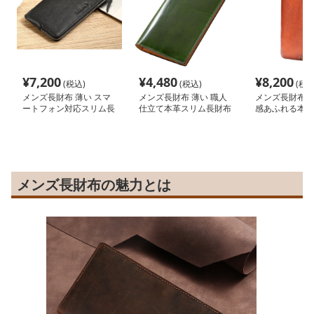
¥
7,200
¥
4,480
¥
8,200
(税込)
(税込)
(税込
メンズ長財布 薄い スマ
メンズ長財布 薄い 職人
メンズ長財布 薄
ートフォン対応スリム長
仕立て本革スリム長財布
感あふれる本革
財布
布
メンズ長財布の魅力とは