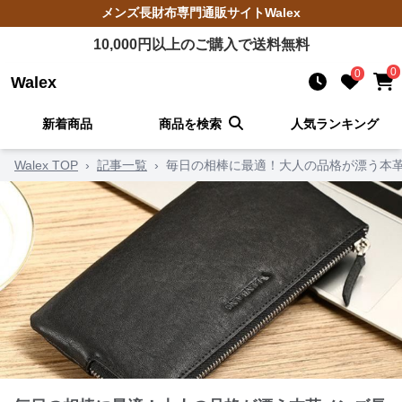
メンズ長財布
専門通販サイト
Walex
10,000
円以上のご購入で送料無料
0
0
Walex
新着商品
商品を検索
人気ランキング
Walex TOP
›
記事一覧
›
毎日の相棒に最適！大人の品格が漂う本革