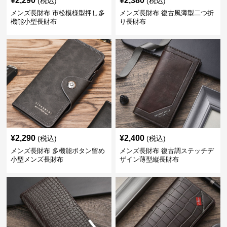
¥
2,290
¥
2,380
(税込)
(税込)
メンズ長財布 市松模様型押し多
メンズ長財布 復古風薄型二つ折
機能小型長財布
り長財布
¥
2,290
¥
2,400
(税込)
(税込)
メンズ長財布 多機能ボタン留め
メンズ長財布 復古調ステッチデ
小型メンズ長財布
ザイン薄型縦長財布