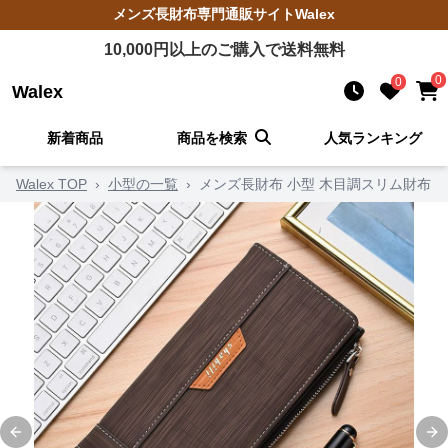
メンズ長財布
専門通販サイト
Walex
10,000
円以上のご購入で送料無料
0
0
Walex
新着商品
商品を検索
人気ランキング
Walex TOP
›
小型の一覧
›
メンズ長財布 小型 木目調スリム財布
Previous slide
Ne