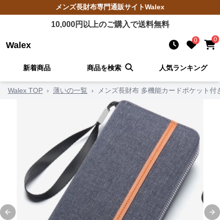
メンズ長財布
専門通販サイト
Walex
10,000
円以上のご購入で送料無料
0
0
Walex
新着商品
商品を検索
人気ランキング
Walex TOP
›
薄いの一覧
›
メンズ長財布 多機能カードポケット付
Previous slide
Ne