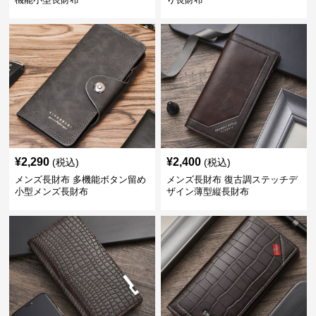
¥
2,290
¥
2,400
(税込)
(税込)
メンズ長財布 多機能ボタン留め
メンズ長財布 復古調ステッチデ
小型メンズ長財布
ザイン薄型縦長財布