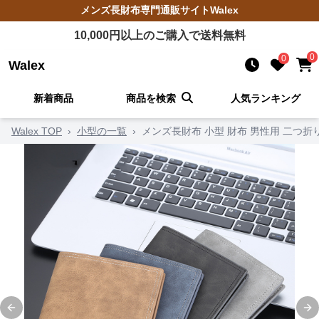
メンズ長財布
専門通販サイト
Walex
10,000
円以上のご購入で送料無料
0
0
Walex
新着商品
商品を検索
人気ランキング
Walex TOP
›
小型の一覧
›
メンズ長財布 小型 財布 男性用 二つ折
Previous slide
Ne