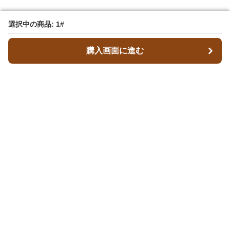
選択中の商品: 1#
選択中の商品: 1#
購入画面に進む
購入画面に進む
Walex
について
会社概要