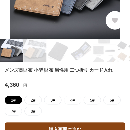
メンズ長財布 小型 財布 男性用 二つ折り カード入れ
4,360
円
1#
2#
3#
4#
5#
6#
7#
8#
購入画面に進む