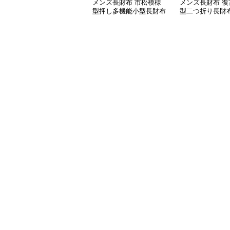
メンズ長財布 市松模様
メンズ長財布 復
型押し多機能小型長財布
型二つ折り長財