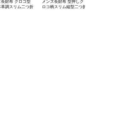
ズ長財布 クロコ型
メンズ長財布 型押しク
メンズ長財布 上質レザ
本革調スリム二つ折
ロコ柄スリム縦型二つ折
ー仕様ラウンドファスナ
布
り財布
ー長財布