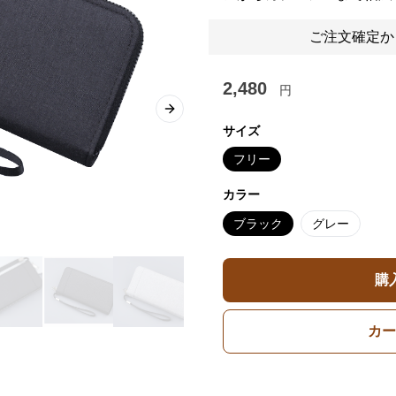
ご注文確定か
2,480
円
Next slide
サイズ
フリー
カラー
ブラック
グレー
購
カー