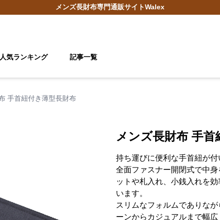
メンズ長財布
専門通販サイト
Walex
人気ランキング
記事一覧
布 手首紐付き薄型長財布
メンズ長財布 手首
持ち運びに便利な手首紐が付
全面ファスナー開閉式で中身
ットや札入れ、小銭入れを効
います。
スリムなフォルムでありなが
ーンからカジュアルまで幅広