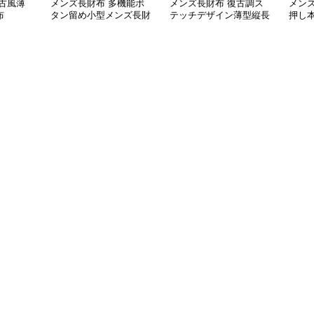
古風薄
メンズ長財布 多機能ボ
メンズ長財布 復古調ス
メン
布
タン留め小型メンズ長財
テッチデザイン薄型縦長
押し
布
財布
り財