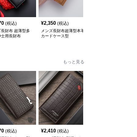
70
¥
2,350
¥
3,180
(税込)
(税込)
(税込)
ズ長財布 超薄型多
メンズ長財布超薄型本革
メンズ長財布薄型設計大
紳士用長財布
カードケース型
容量ファスナーポケット
付き
もっと見る
70
¥
2,410
¥
2,220
(税込)
(税込)
(税込)