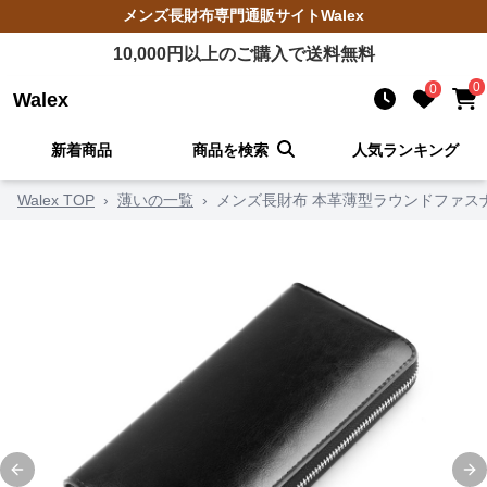
メンズ長財布
専門通販サイト
Walex
10,000
円以上のご購入で送料無料
0
0
Walex
新着商品
商品を検索
人気ランキング
Walex TOP
›
薄いの一覧
›
メンズ長財布 本革薄型ラウンドファス
Previous slide
Ne