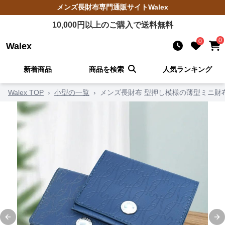
メンズ長財布
専門通販サイト
Walex
10,000
円以上のご購入で送料無料
0
0
Walex
新着商品
商品を検索
人気ランキング
Walex TOP
›
小型の一覧
›
メンズ長財布 型押し模様の薄型ミニ財
Previous slide
Ne