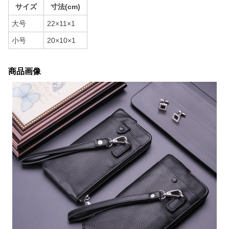
サイズ
寸法(cm)
大号
22×11×1
小号
20×10×1
商品画像