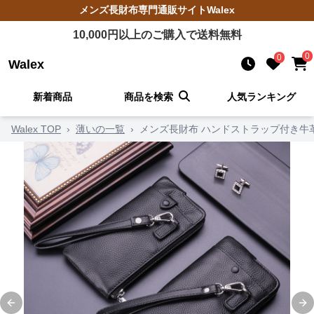
メンズ長財布
専門通販サイト
Walex
10,000
円以上のご購入で送料無料
0
0
Walex
新着商品
商品を検索
人気ランキング
Walex TOP
›
薄いの一覧
›
メンズ長財布 ハンドストラップ付き牛
Previous slide
Ne