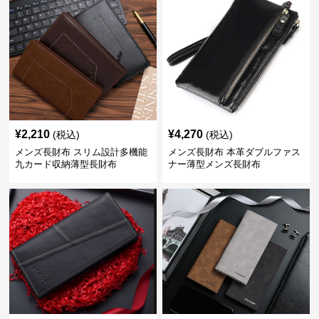
¥
2,210
¥
4,270
(税込)
(税込)
メンズ長財布 スリム設計多機能
メンズ長財布 本革ダブルファス
九カード収納薄型長財布
ナー薄型メンズ長財布