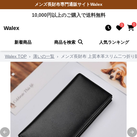
メンズ長財布
専門通販サイト
Walex
10,000
円以上のご購入で送料無料
0
0
Walex
新着商品
商品を検索
人気ランキング
Walex TOP
›
薄いの一覧
›
メンズ長財布 上質本革スリム二つ折り
Previous slide
Ne