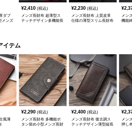
¥
2,410
¥
2,230
¥
2,3
(税込)
(税込)
革ダブ
メンズ長財布 超薄型ス
メンズ長財布 上質皮革
メン
型メンズ
テッチデザイン多機能長
仕様の薄型スリム長財布
機能
財布
アイテム
¥
2,290
¥
2,400
¥
2,3
(税込)
(税込)
古風薄
メンズ長財布 多機能ボ
メンズ長財布 復古調ス
メン
布
タン留め小型メンズ長財
テッチデザイン薄型縦長
押し
布
財布
り財