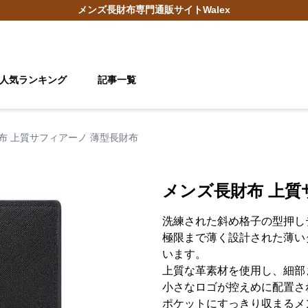
メンズ長財布
専門通販サイト
Walex
人気ランキング
記事一覧
布 上質サフィアーノ 薄型長財布
メンズ長財布 上質
洗練された斜め格子の型押し
極限まで薄く設計された薄い
います。
上質な革素材を使用し、細部
小さなロゴが控えめに配置さ
ポケットにすっきり収まるメ