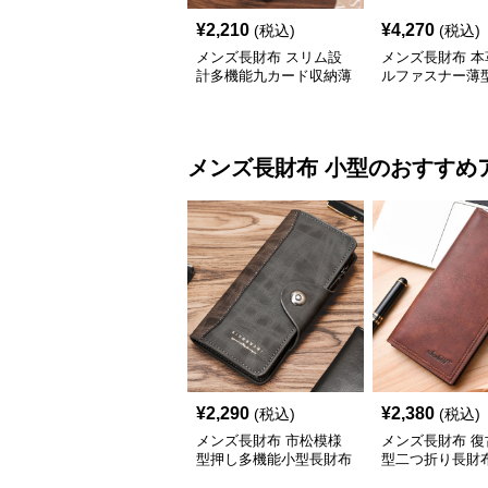
¥
2,210
¥
4,270
(税込)
(税込)
メンズ長財布 スリム設
メンズ長財布 本
計多機能九カード収納薄
ルファスナー薄
型長財布
長財布
メンズ長財布
小型
のおすすめ
¥
2,290
¥
2,380
(税込)
(税込)
メンズ長財布 市松模様
メンズ長財布 復
型押し多機能小型長財布
型二つ折り長財