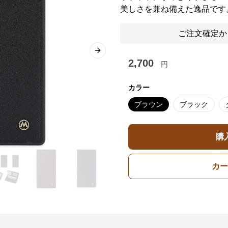
美しさを兼ね備えた逸品です
ご注文確定か
Next slide
2,700
円
カラー
ブラウン
ブラック
購
カー