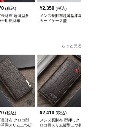
70
¥
2,350
¥
3,180
(税込)
(税込)
(税込)
ズ長財布 超薄型多
メンズ長財布超薄型本革
メンズ長財布薄型設計大
紳士用長財布
カードケース型
容量ファスナーポケット
付き
もっと見る
70
¥
2,410
¥
2,220
(税込)
(税込)
(税込)
ズ長財布 クロコ型
メンズ長財布 型押しク
メンズ長財布 上質レザ
本革調スリム二つ折
ロコ柄スリム縦型二つ折
ー仕様ラウンドファスナ
布
り財布
ー長財布