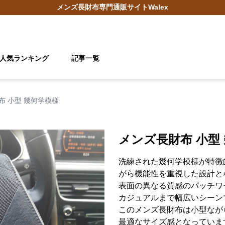
メンズ長財布
専門通販サイト
Walex
人気ランキング
記事一覧
布 小型 幾何学模様
メンズ長財布 小型
洗練された幾何学模様が特徴
がら機能性を重視した設計と
表面の異なる質感のパッチワ
カジュアルまで幅広いシーン
このメンズ長財布は小型なが
最適なサイズ感となっていま