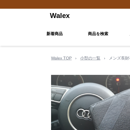
Walex
新着商品
商品を検索
Walex TOP
›
小型の一覧
›
メンズ長財