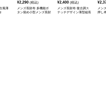
¥
2,290
¥
2,400
¥
2,3
(税込)
(税込)
古風薄
メンズ長財布 多機能ボ
メンズ長財布 復古調ス
メン
布
タン留め小型メンズ長財
テッチデザイン薄型縦長
押し
布
財布
り財