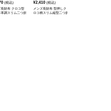
70
¥
2,410
¥
2,220
(税込)
(税込)
(税込)
ズ長財布 クロコ型
メンズ長財布 型押しク
メンズ長財布 上質レザ
本革調スリム二つ折
ロコ柄スリム縦型二つ折
ー仕様ラウンドファスナ
布
り財布
ー長財布