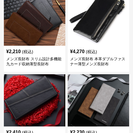
¥
2,210
¥
4,270
(税込)
(税込)
メンズ長財布 スリム設計多機能
メンズ長財布 本革ダブルファス
九カード収納薄型長財布
ナー薄型メンズ長財布
¥
2,410
¥
2,230
(税込)
(税込)