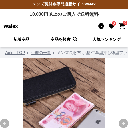
メンズ長財布
専門通販サイト
Walex
10,000
円以上のご購入で送料無料
0
0
Walex
新着商品
商品を検索
人気ランキング
Walex TOP
›
小型の一覧
›
メンズ長財布 小型 牛革型押し薄型ファ
Previous slide
Ne