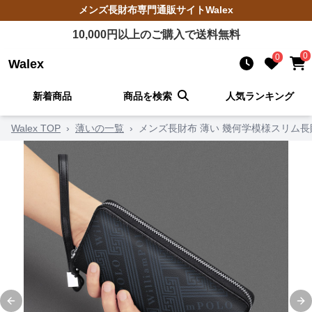
メンズ長財布
専門通販サイト
Walex
10,000
円以上のご購入で送料無料
0
0
Walex
新着商品
商品を検索
人気ランキング
Walex TOP
›
薄いの一覧
›
メンズ長財布 薄い 幾何学模様スリム長
Previous slide
Ne