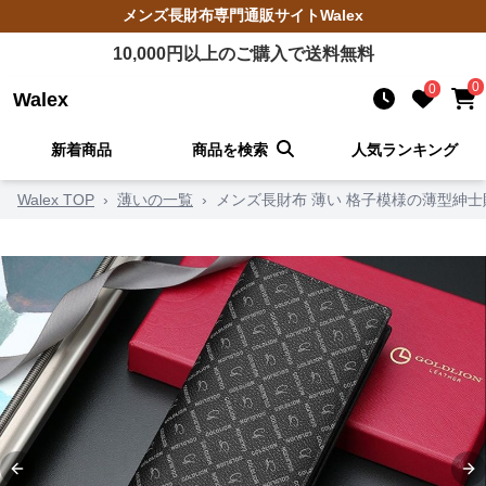
メンズ長財布
専門通販サイト
Walex
10,000
円以上のご購入で送料無料
0
0
Walex
新着商品
商品を検索
人気ランキング
Walex TOP
›
薄いの一覧
›
メンズ長財布 薄い 格子模様の薄型紳士
Previous slide
Ne