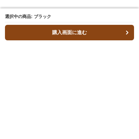
選択中の商品: ブラック
選択中の商品: ブラック
購入画面に進む
購入画面に進む
Walex
について
会社概要