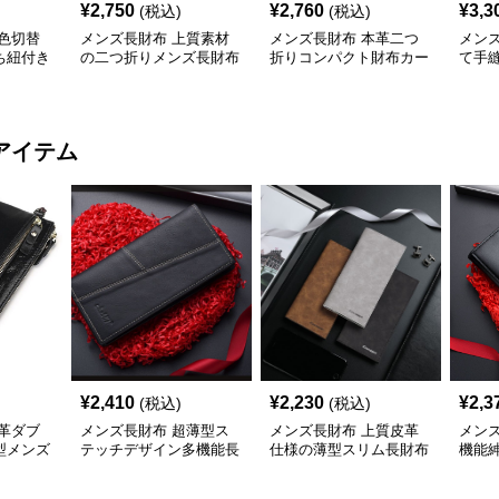
¥
2,750
¥
2,760
¥
3,3
(税込)
(税込)
色切替
メンズ長財布 上質素材
メンズ長財布 本革二つ
メン
ち紐付き
の二つ折りメンズ長財布
折りコンパクト財布カー
て手
コンパクト
ド収納充実型
り財
アイテム
¥
2,410
¥
2,230
¥
2,3
(税込)
(税込)
革ダブ
メンズ長財布 超薄型ス
メンズ長財布 上質皮革
メン
型メンズ
テッチデザイン多機能長
仕様の薄型スリム長財布
機能
財布