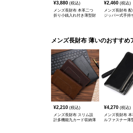
¥
3,880
¥
2,460
(税込)
(税込)
メンズ長財布 本革二つ
メンズ長財布 配
折り小銭入れ付き薄型財
ジッパー式手持
布
長財布
メンズ長財布
薄い
のおすすめ
¥
2,210
¥
4,270
(税込)
(税込)
メンズ長財布 スリム設
メンズ長財布 本
計多機能九カード収納薄
ルファスナー薄
型長財布
長財布