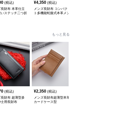
00
¥
4,350
¥
2,360
(税込)
(税込)
(税込)
ズ長財布 本革仕立
メンズ長財布 コンパク
メンズ長財布コンパクト
縫いステッチ二つ折
ト多機能蛇腹式本革メン
型押しクロコダイル風ラ
布
ズ長財布
ウンドファスナー長財布
もっと見る
70
¥
2,350
¥
3,180
(税込)
(税込)
(税込)
ズ長財布 超薄型多
メンズ長財布超薄型本革
メンズ長財布薄型設計大
紳士用長財布
カードケース型
容量ファスナーポケット
付き