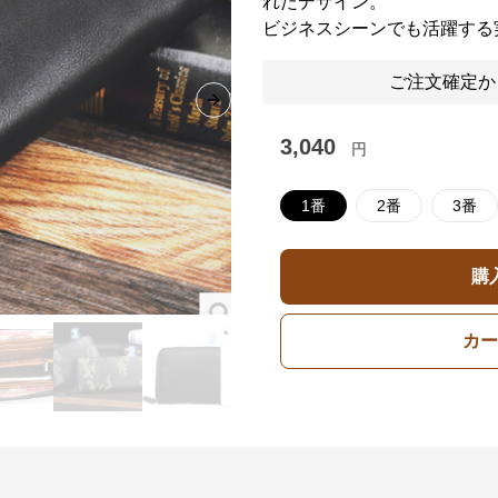
れたデザイン。
ビジネスシーンでも活躍する
ご注文確定か
Next slide
3,040
円
1番
2番
3番
購
カー