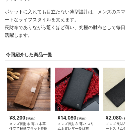
ポケットに入れても目立たない薄型設計は、メンズのスマ
ートなライフスタイルを支えます。
長財布でありながら驚くほど薄い、究極の財布として毎日
活躍します。
今回紹介した商品一覧
¥
8,200
¥
14,080
¥
2,080
(税込)
(税込)
(税込
メンズ長財布 薄い 本革
メンズ長財布 薄い スリ
メンズ長財布 薄
仕立て極薄フラット長財
ム上質レザー長財布
ートスリム長財