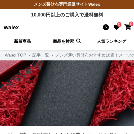
メンズ長財布
専門通販サイト
Walex
10,000
円以上のご購入で送料無料
0
0
Walex
新着商品
商品を検索
人気ランキング
Walex TOP
›
記事一覧
›
メンズ薄い長財布おすすめ10選！スーツ