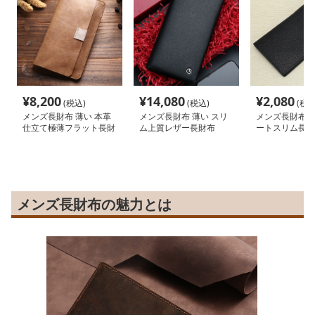
¥
8,200
¥
14,080
¥
2,080
(税込)
(税込)
(税込
メンズ長財布 薄い 本革
メンズ長財布 薄い スリ
メンズ長財布 薄
仕立て極薄フラット長財
ム上質レザー長財布
ートスリム長財
布
メンズ長財布の魅力とは