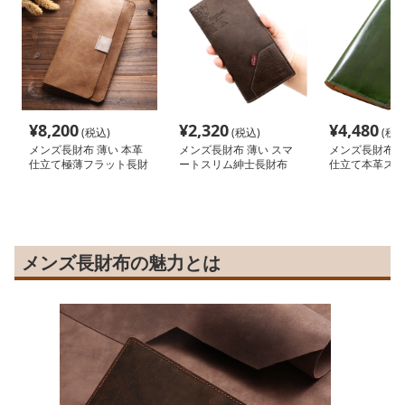
¥
8,200
¥
2,320
¥
4,480
(税込)
(税込)
(税込
メンズ長財布 薄い 本革
メンズ長財布 薄い スマ
メンズ長財布 薄
仕立て極薄フラット長財
ートスリム紳士長財布
仕立て本革スリ
布
メンズ長財布の魅力とは