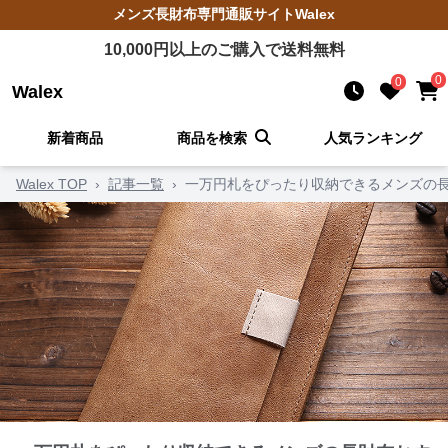
メンズ長財布
専門通販サイト
Walex
10,000
円以上のご購入で送料無料
0
0
Walex
新着商品
商品を検索
人気ランキング
Walex TOP
›
記事一覧
›
一万円札をぴったり収納できるメンズの長