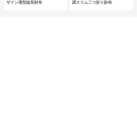
ザイン薄型縦長財布
調スリム二つ折り財布