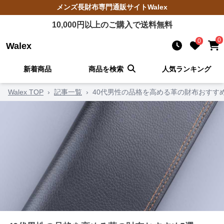
メンズ長財布
専門通販サイト
Walex
10,000
円以上のご購入で送料無料
0
0
Walex
新着商品
商品を検索
人気ランキング
Walex TOP
›
記事一覧
›
40代男性の品格を高める革の財布おすす