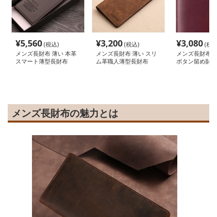
¥
5,560
¥
3,200
¥
3,080
(税込)
(税込)
(税込
メンズ長財布 薄い 本革
メンズ長財布 薄い スリ
メンズ長財布 小
スマート薄型長財布
ム革職人薄型長財布
ボタン留め財布
メンズ長財布の魅力とは