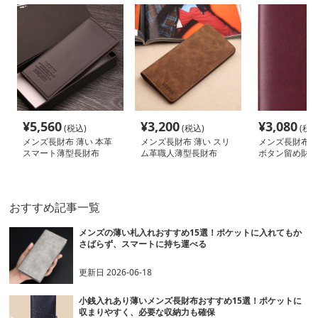
¥
5,560
¥
3,200
¥
3,080
(税込)
(税込)
(税込
メンズ長財布 薄い 本革
メンズ長財布 薄い スリ
メンズ長財布 小
スマート薄型長財布
ム革職人薄型長財布
ボタン留め財布
おすすめ記事一覧
メンズの薄い札入れおすすめ15選！ポケットに入れてもか
さばらず、スマートに持ち運べる
更新日
2026-06-18
小銭入れあり薄いメンズ長財布おすすめ15選！ポケットに
収まりやすく、必要な収納力も確保