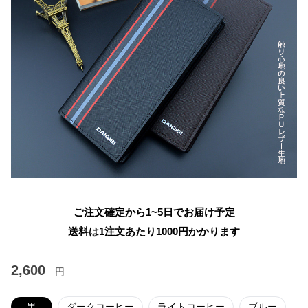
ご注文確定から1~5日でお届け予定
送料は1注文あたり
1000
円かかります
2,600
円
黒
ダークコーヒー
ライトコーヒー
ブルー