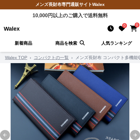
メンズ長財布
専門通販サイト
Walex
10,000
円以上のご購入で送料無料
0
0
Walex
新着商品
商品を検索
人気ランキング
Walex TOP
›
コンパクトの一覧
›
メンズ長財布 コンパクト多機能
Previous slide
Ne