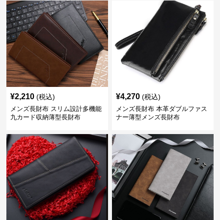
¥
2,210
¥
4,270
(税込)
(税込)
メンズ長財布 スリム設計多機能
メンズ長財布 本革ダブルファス
九カード収納薄型長財布
ナー薄型メンズ長財布