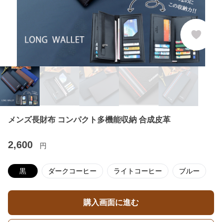
メンズ長財布 コンパクト多機能収納 合成皮革
2,600
円
黒
ダークコーヒー
ライトコーヒー
ブルー
購入画面に進む