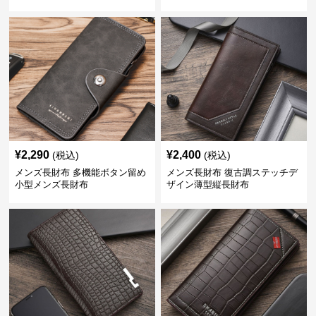
¥
2,290
¥
2,400
(税込)
(税込)
メンズ長財布 多機能ボタン留め
メンズ長財布 復古調ステッチデ
小型メンズ長財布
ザイン薄型縦長財布