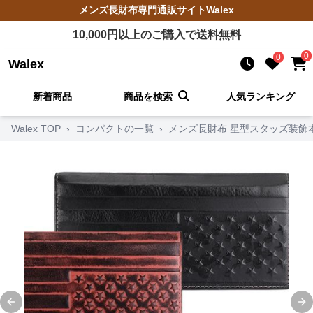
メンズ長財布
専門通販サイト
Walex
10,000
円以上のご購入で送料無料
0
0
Walex
新着商品
商品を検索
人気ランキング
Walex TOP
›
コンパクトの一覧
›
メンズ長財布 星型スタッズ装飾
Previous slide
Ne