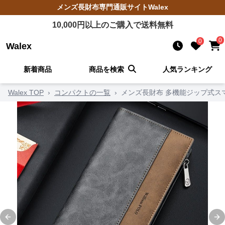
メンズ長財布
専門通販サイト
Walex
10,000
円以上のご購入で送料無料
0
0
Walex
新着商品
商品を検索
人気ランキング
Walex TOP
›
コンパクトの一覧
›
メンズ長財布 多機能ジップ式ス
Previous slide
Ne