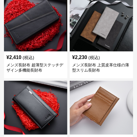
¥
2,410
¥
2,230
(税込)
(税込)
メンズ長財布 超薄型ステッチデ
メンズ長財布 上質皮革仕様の薄
ザイン多機能長財布
型スリム長財布