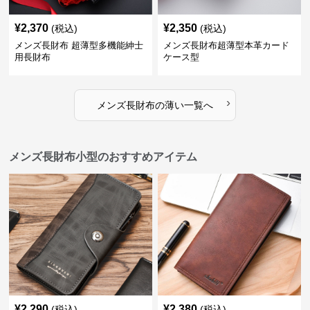
¥
2,370
¥
2,350
(税込)
(税込)
メンズ長財布 超薄型多機能紳士
メンズ長財布超薄型本革カード
用長財布
ケース型
›
メンズ長財布
の
薄い
一覧へ
メンズ長財布小型のおすすめアイテム
¥
2,290
¥
2,380
(税込)
(税込)