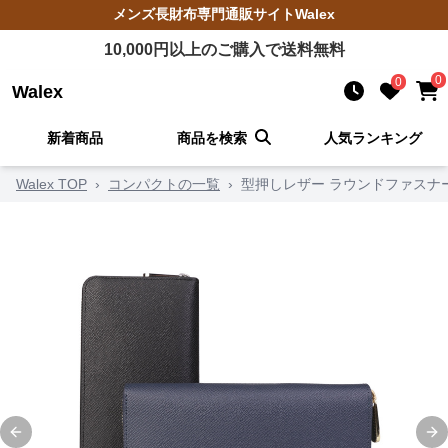
メンズ長財布
専門通販サイト
Walex
10,000
円以上のご購入で送料無料
0
0
Walex
新着商品
商品を検索
人気ランキング
Walex TOP
›
コンパクトの一覧
›
型押しレザー ラウンドファスナ
Previous slide
Ne