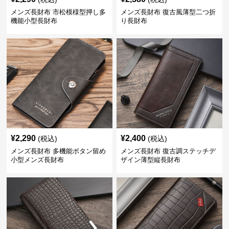
メンズ長財布 市松模様型押し多
メンズ長財布 復古風薄型二つ折
機能小型長財布
り長財布
¥
2,290
¥
2,400
(税込)
(税込)
メンズ長財布 多機能ボタン留め
メンズ長財布 復古調ステッチデ
小型メンズ長財布
ザイン薄型縦長財布