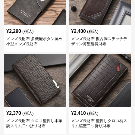
¥
2,290
¥
2,400
(税込)
(税込)
メンズ長財布 多機能ボタン留め
メンズ長財布 復古調ステッチデ
小型メンズ長財布
ザイン薄型縦長財布
¥
2,370
¥
2,410
(税込)
(税込)
メンズ長財布 クロコ型押し本革
メンズ長財布 型押しクロコ柄ス
調スリム二つ折り財布
リム縦型二つ折り財布