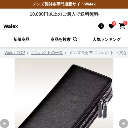
メンズ長財布
専門通販サイト
Walex
10,000
円以上のご購入で送料無料
0
0
Walex
新着商品
商品を検索
人気ランキング
Walex TOP
›
コンパクトの一覧
›
メンズ長財布 コンパクト 上質
Previous slide
Ne