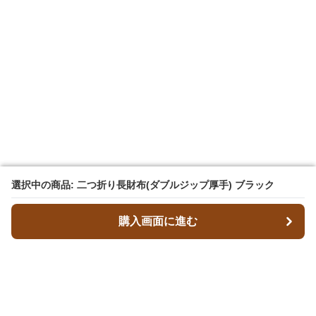
選択中の商品: 二つ折り長財布(ダブルジップ厚手) ブラック
選択中の商品: 二つ折り長財布(ダブルジップ厚手) ブラック
購入画面に進む
購入画面に進む