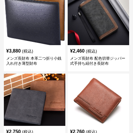
¥
3,880
¥
2,460
(税込)
(税込)
メンズ長財布 本革二つ折り小銭
メンズ長財布 配色切替ジッパー
入れ付き薄型財布
式手持ち紐付き長財布
¥
2,750
¥
2,760
(税込)
(税込)