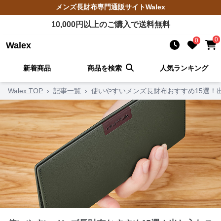
メンズ長財布
専門通販サイト
Walex
10,000
円以上のご購入で送料無料
0
0
Walex
新着商品
商品を検索
人気ランキング
Walex TOP
›
記事一覧
›
使いやすいメンズ長財布おすすめ15選！