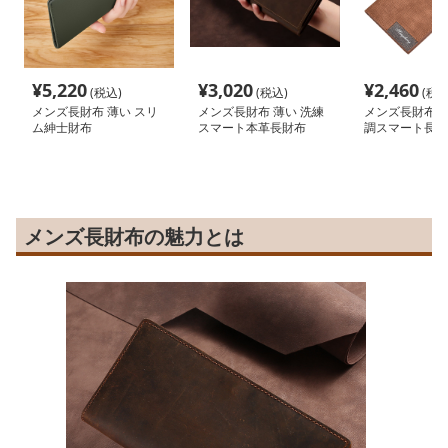
¥
5,220
¥
3,020
¥
2,460
(税込)
(税込)
(税込
メンズ長財布 薄い スリ
メンズ長財布 薄い 洗練
メンズ長財布 薄
ム紳士財布
スマート本革長財布
調スマート長財
メンズ長財布の魅力とは